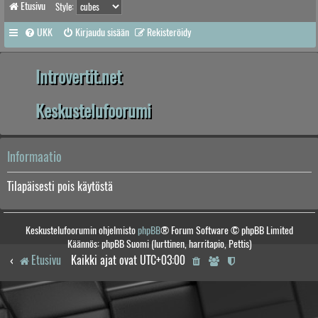
Etusivu
Style:
UKK
Kirjaudu sisään
Rekisteröidy
Introvertit.net
Keskustelufoorumi
Informaatio
Tilapäisesti pois käytöstä
Keskustelufoorumin ohjelmisto
phpBB
® Forum Software © phpBB Limited
Käännös: phpBB Suomi (lurttinen, harritapio, Pettis)
Etusivu
Kaikki ajat ovat
UTC+03:00