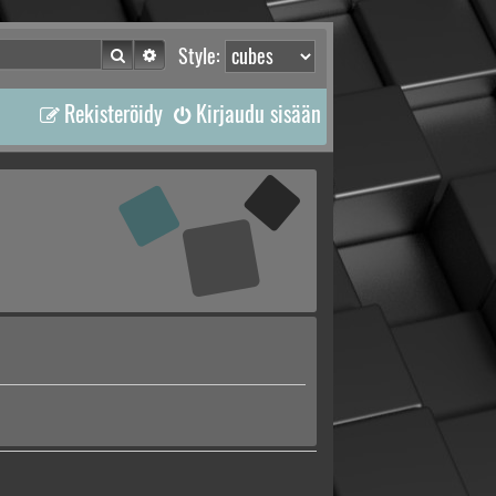
Etsi
Tarkennettu haku
Style:
Rekisteröidy
Kirjaudu sisään