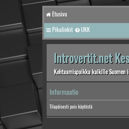
Etusivu
Pikalinkit
UKK
Introvertit.net K
Kohtaamispaikka kaikille Suomen in
Informaatio
Tilapäisesti pois käytöstä