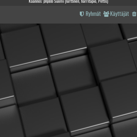
Käännös: phpBB Suomi (lurttinen, harritapio, Pettis)
Ryhmät
Käyttäjät