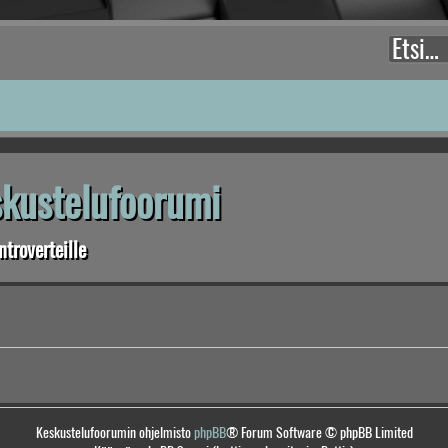
eskustelufoorumi
troverteille
Keskustelufoorumin ohjelmisto
phpBB
® Forum Software © phpBB Limited