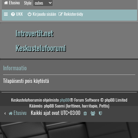
Etusivu
Style:
UKK
Kirjaudu sisään
Rekisteröidy
Introvertit.net
Keskustelufoorumi
Informaatio
Tilapäisesti pois käytöstä
Keskustelufoorumin ohjelmisto
phpBB
® Forum Software © phpBB Limited
Käännös: phpBB Suomi (lurttinen, harritapio, Pettis)
Etusivu
Kaikki ajat ovat
UTC+03:00