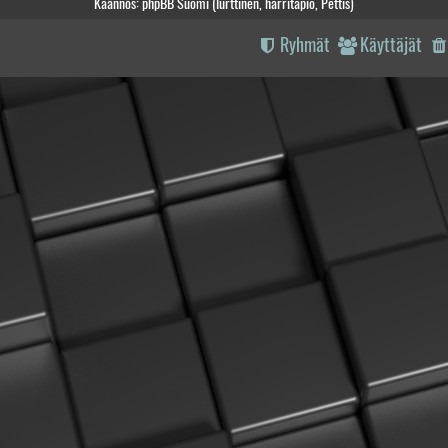
Käännös: phpBB Suomi (lurttinen, harritapio, Pettis)
Ryhmät
Käyttäjät