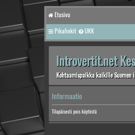
Etusivu
Pikalinkit
UKK
Introvertit.net K
Kohtaamispaikka kaikille Suomen in
Informaatio
Tilapäisesti pois käytöstä