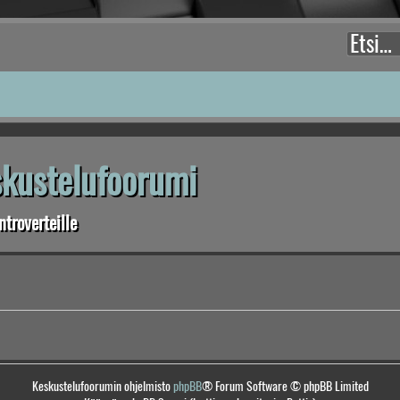
eskustelufoorumi
troverteille
Keskustelufoorumin ohjelmisto
phpBB
® Forum Software © phpBB Limited