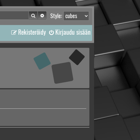
Etsi
Tarkennettu haku
Style:
Rekisteröidy
Kirjaudu sisään