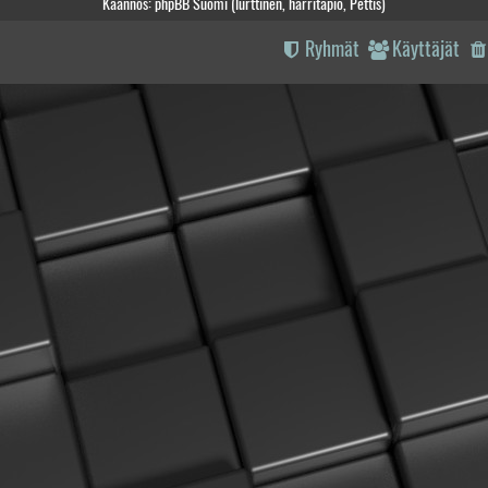
Käännös: phpBB Suomi (lurttinen, harritapio, Pettis)
Ryhmät
Käyttäjät