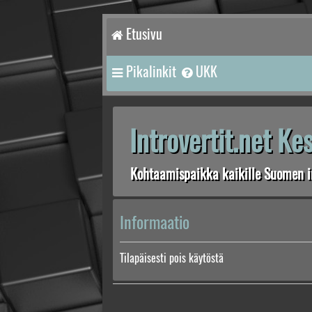
Etusivu
Pikalinkit
UKK
Introvertit.net K
Kohtaamispaikka kaikille Suomen in
Informaatio
Tilapäisesti pois käytöstä