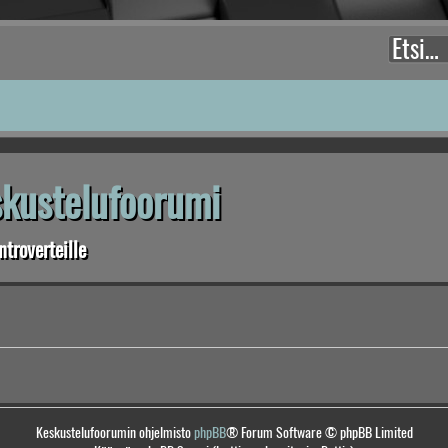
eskustelufoorumi
troverteille
Keskustelufoorumin ohjelmisto
phpBB
® Forum Software © phpBB Limited