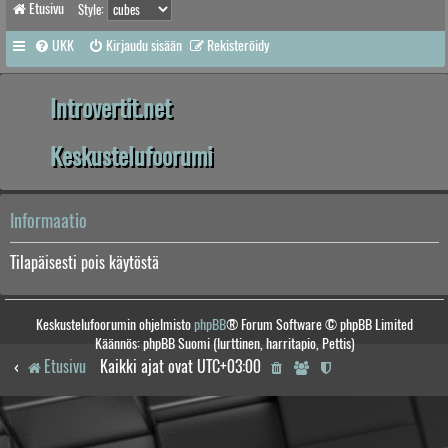
Etusivu
Style:
UKK
Kirjaudu sisään
Rekisteröidy
Introvertit.net
Keskustelufoorumi
Informaatio
Tilapäisesti pois käytöstä
Keskustelufoorumin ohjelmisto
phpBB
® Forum Software © phpBB Limited
Käännös: phpBB Suomi (lurttinen, harritapio, Pettis)
Etusivu
Kaikki ajat ovat
UTC+03:00