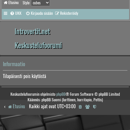
Etusivu
Style:
UKK
Kirjaudu sisään
Rekisteröidy
Introvertit.net
Keskustelufoorumi
Informaatio
Tilapäisesti pois käytöstä
Keskustelufoorumin ohjelmisto
phpBB
® Forum Software © phpBB Limited
Käännös: phpBB Suomi (lurttinen, harritapio, Pettis)
Etusivu
Kaikki ajat ovat
UTC+03:00