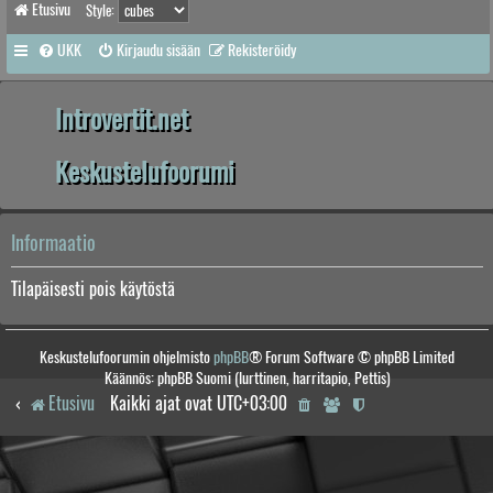
Etusivu
Style:
UKK
Kirjaudu sisään
Rekisteröidy
Introvertit.net
Keskustelufoorumi
Informaatio
Tilapäisesti pois käytöstä
Keskustelufoorumin ohjelmisto
phpBB
® Forum Software © phpBB Limited
Käännös: phpBB Suomi (lurttinen, harritapio, Pettis)
Etusivu
Kaikki ajat ovat
UTC+03:00