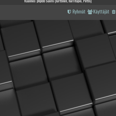
Käännös: phpBB Suomi (lurttinen, harritapio, Pettis)
Ryhmät
Käyttäjät