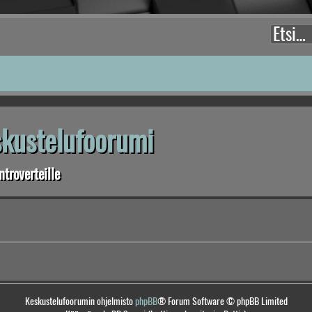
eskustelufoorumi
troverteille
Keskustelufoorumin ohjelmisto
phpBB
® Forum Software © phpBB Limited