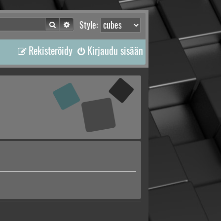
Etsi
Tarkennettu haku
Style:
Rekisteröidy
Kirjaudu sisään