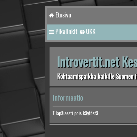
Etusivu
Pikalinkit
UKK
Introvertit.net K
Kohtaamispaikka kaikille Suomen in
Informaatio
Tilapäisesti pois käytöstä