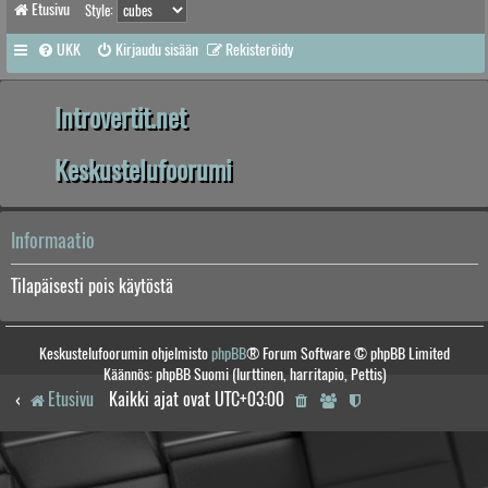
Etusivu
Style:
UKK
Kirjaudu sisään
Rekisteröidy
Introvertit.net
Keskustelufoorumi
Informaatio
Tilapäisesti pois käytöstä
Keskustelufoorumin ohjelmisto
phpBB
® Forum Software © phpBB Limited
Käännös: phpBB Suomi (lurttinen, harritapio, Pettis)
Etusivu
Kaikki ajat ovat
UTC+03:00