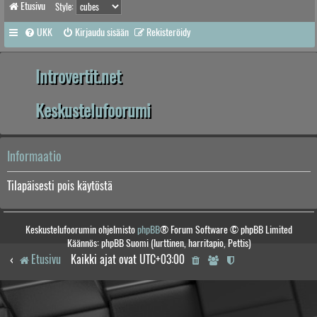
Etusivu
Style:
UKK
Kirjaudu sisään
Rekisteröidy
Introvertit.net
Keskustelufoorumi
Informaatio
Tilapäisesti pois käytöstä
Keskustelufoorumin ohjelmisto
phpBB
® Forum Software © phpBB Limited
Käännös: phpBB Suomi (lurttinen, harritapio, Pettis)
Etusivu
Kaikki ajat ovat
UTC+03:00