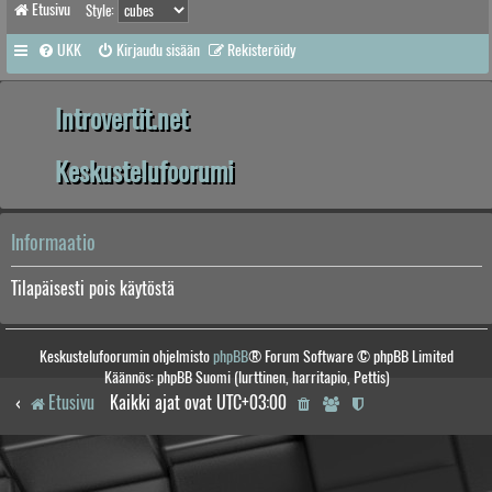
Etusivu
Style:
UKK
Kirjaudu sisään
Rekisteröidy
Introvertit.net
Keskustelufoorumi
Informaatio
Tilapäisesti pois käytöstä
Keskustelufoorumin ohjelmisto
phpBB
® Forum Software © phpBB Limited
Käännös: phpBB Suomi (lurttinen, harritapio, Pettis)
Etusivu
Kaikki ajat ovat
UTC+03:00