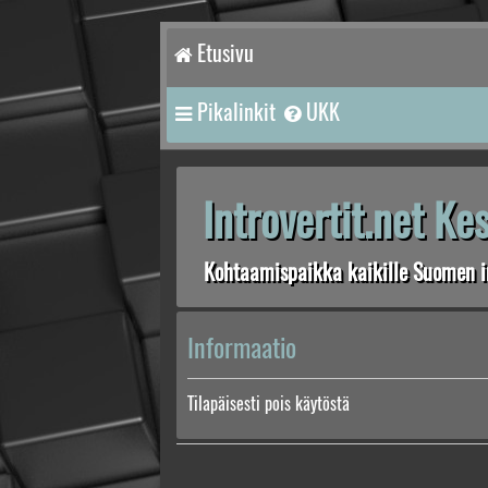
Etusivu
Pikalinkit
UKK
Introvertit.net K
Kohtaamispaikka kaikille Suomen in
Informaatio
Tilapäisesti pois käytöstä