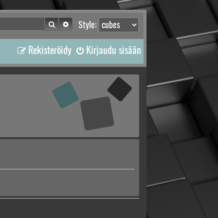
Etsi
Tarkennettu haku
Style:
Rekisteröidy
Kirjaudu sisään