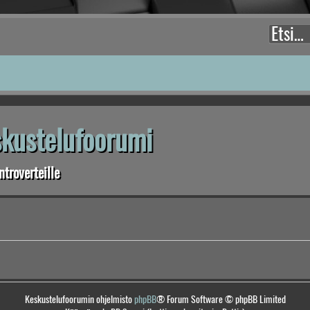
eskustelufoorumi
troverteille
Keskustelufoorumin ohjelmisto
phpBB
® Forum Software © phpBB Limited