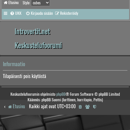
Etusivu
Style:
UKK
Kirjaudu sisään
Rekisteröidy
Introvertit.net
Keskustelufoorumi
Informaatio
Tilapäisesti pois käytöstä
Keskustelufoorumin ohjelmisto
phpBB
® Forum Software © phpBB Limited
Käännös: phpBB Suomi (lurttinen, harritapio, Pettis)
Etusivu
Kaikki ajat ovat
UTC+03:00