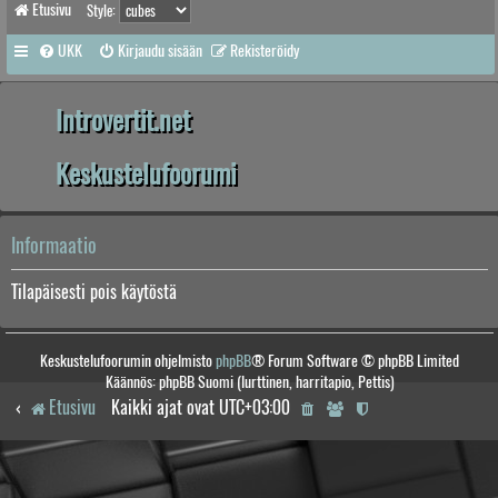
Etusivu
Style:
UKK
Kirjaudu sisään
Rekisteröidy
Introvertit.net
Keskustelufoorumi
Informaatio
Tilapäisesti pois käytöstä
Keskustelufoorumin ohjelmisto
phpBB
® Forum Software © phpBB Limited
Käännös: phpBB Suomi (lurttinen, harritapio, Pettis)
Etusivu
Kaikki ajat ovat
UTC+03:00