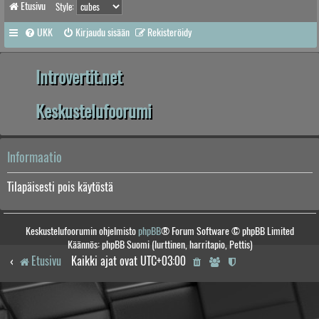
Etusivu
Style:
UKK
Kirjaudu sisään
Rekisteröidy
Introvertit.net
Keskustelufoorumi
Informaatio
Tilapäisesti pois käytöstä
Keskustelufoorumin ohjelmisto
phpBB
® Forum Software © phpBB Limited
Käännös: phpBB Suomi (lurttinen, harritapio, Pettis)
Etusivu
Kaikki ajat ovat
UTC+03:00