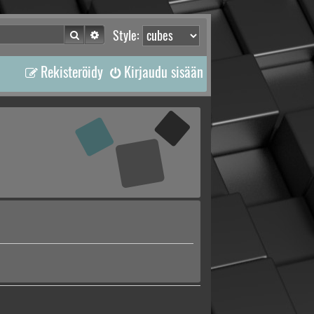
Etsi
Tarkennettu haku
Style:
Rekisteröidy
Kirjaudu sisään