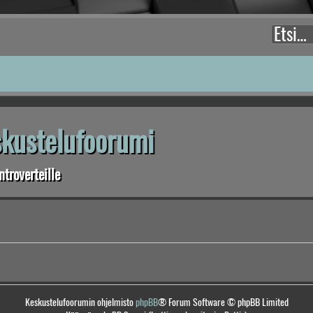
eskustelufoorumi
troverteille
Keskustelufoorumin ohjelmisto
phpBB
® Forum Software © phpBB Limited