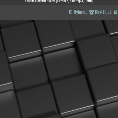
Käännös: phpBB Suomi (lurttinen, harritapio, Pettis)
Ryhmät
Käyttäjät