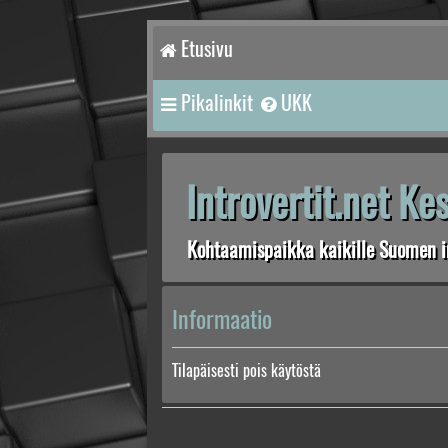
Etusivu
Pikalinkit
UKK
Introvertit.net K
Kohtaamispaikka kaikille Suomen in
Informaatio
Tilapäisesti pois käytöstä