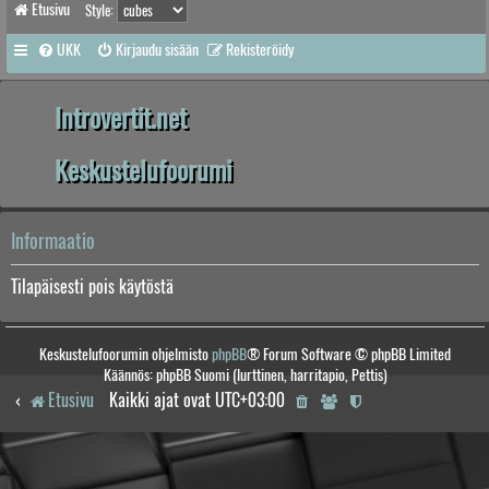
Etusivu
Style:
UKK
Kirjaudu sisään
Rekisteröidy
Introvertit.net
Keskustelufoorumi
Informaatio
Tilapäisesti pois käytöstä
Keskustelufoorumin ohjelmisto
phpBB
® Forum Software © phpBB Limited
Käännös: phpBB Suomi (lurttinen, harritapio, Pettis)
Etusivu
Kaikki ajat ovat
UTC+03:00