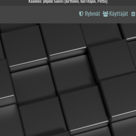
Käännös: phpBB Suomi (lurttinen, harritapio, Pettis)
Ryhmät
Käyttäjät