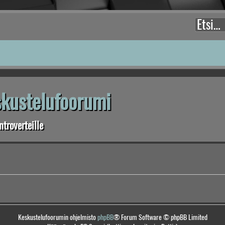
eskustelufoorumi
troverteille
Keskustelufoorumin ohjelmisto
phpBB
® Forum Software © phpBB Limited