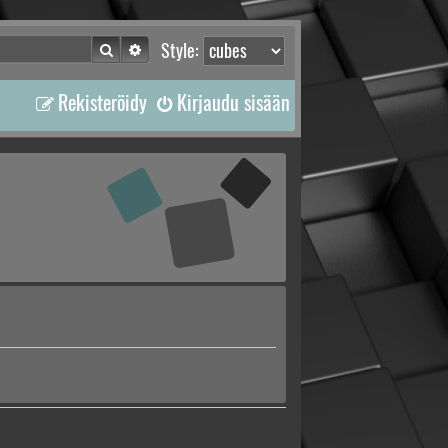
Etsi
Tarkennettu haku
Style:
Rekisteröidy
Kirjaudu sisään