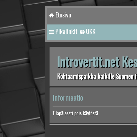
Etusivu
Pikalinkit
UKK
Introvertit.net K
Kohtaamispaikka kaikille Suomen in
Informaatio
Tilapäisesti pois käytöstä