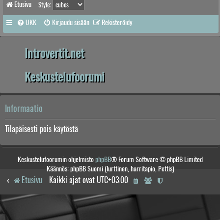
Etusivu
Style:
UKK
Kirjaudu sisään
Rekisteröidy
Introvertit.net
Keskustelufoorumi
Informaatio
Tilapäisesti pois käytöstä
Keskustelufoorumin ohjelmisto
phpBB
® Forum Software © phpBB Limited
Käännös: phpBB Suomi (lurttinen, harritapio, Pettis)
Etusivu
Kaikki ajat ovat
UTC+03:00