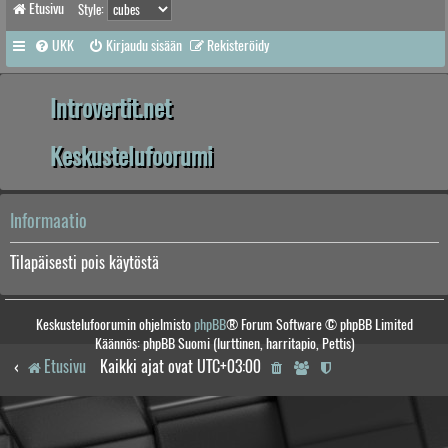
Etusivu
Style:
UKK
Kirjaudu sisään
Rekisteröidy
Introvertit.net
Keskustelufoorumi
Informaatio
Tilapäisesti pois käytöstä
Keskustelufoorumin ohjelmisto
phpBB
® Forum Software © phpBB Limited
Käännös: phpBB Suomi (lurttinen, harritapio, Pettis)
Etusivu
Kaikki ajat ovat
UTC+03:00