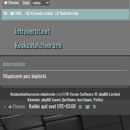
Etusivu
Style:
UKK
Kirjaudu sisään
Rekisteröidy
Introvertit.net
Keskustelufoorumi
Informaatio
Tilapäisesti pois käytöstä
Keskustelufoorumin ohjelmisto
phpBB
® Forum Software © phpBB Limited
Käännös: phpBB Suomi (lurttinen, harritapio, Pettis)
Etusivu
Kaikki ajat ovat
UTC+03:00