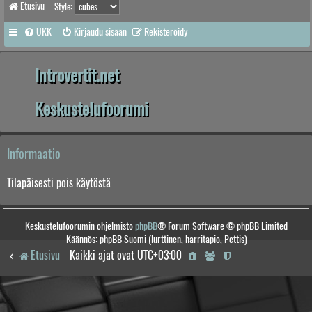
Etusivu
Style:
UKK
Kirjaudu sisään
Rekisteröidy
Introvertit.net
Keskustelufoorumi
Informaatio
Tilapäisesti pois käytöstä
Keskustelufoorumin ohjelmisto
phpBB
® Forum Software © phpBB Limited
Käännös: phpBB Suomi (lurttinen, harritapio, Pettis)
Etusivu
Kaikki ajat ovat
UTC+03:00