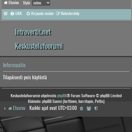
Etusivu
Style:
UKK
Kirjaudu sisään
Rekisteröidy
Introvertit.net
Keskustelufoorumi
Informaatio
Tilapäisesti pois käytöstä
Keskustelufoorumin ohjelmisto
phpBB
® Forum Software © phpBB Limited
Käännös: phpBB Suomi (lurttinen, harritapio, Pettis)
Etusivu
Kaikki ajat ovat
UTC+03:00