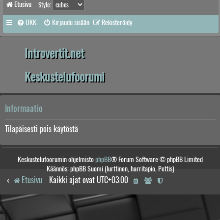
Etusivu
Style:
UKK
Kirjaudu sisään
Rekisteröidy
Introvertit.net
Keskustelufoorumi
Informaatio
Tilapäisesti pois käytöstä
Keskustelufoorumin ohjelmisto
phpBB
® Forum Software © phpBB Limited
Käännös: phpBB Suomi (lurttinen, harritapio, Pettis)
Etusivu
Kaikki ajat ovat
UTC+03:00