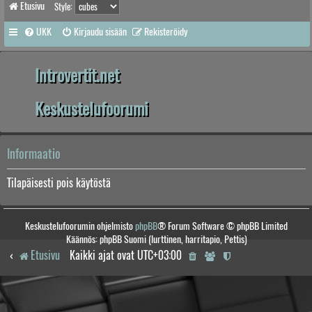
Etusivu
Style:
UKK
Kirjaudu sisään
Rekisteröidy
Introvertit.net
Keskustelufoorumi
Informaatio
Tilapäisesti pois käytöstä
Keskustelufoorumin ohjelmisto
phpBB
® Forum Software © phpBB Limited
Käännös: phpBB Suomi (lurttinen, harritapio, Pettis)
Etusivu
Kaikki ajat ovat
UTC+03:00