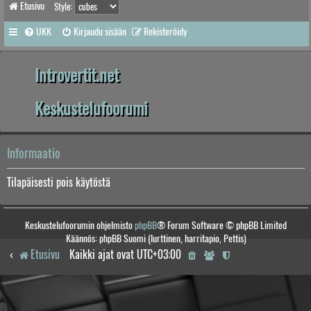
Etusivu
Style:
UKK
Kirjaudu sisään
Rekisteröidy
Introvertit.net
Keskustelufoorumi
Informaatio
Tilapäisesti pois käytöstä
Keskustelufoorumin ohjelmisto
phpBB
® Forum Software © phpBB Limited
Käännös: phpBB Suomi (lurttinen, harritapio, Pettis)
Etusivu
Kaikki ajat ovat
UTC+03:00