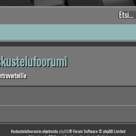
eskustelufoorumi
troverteille
Keskustelufoorumin ohjelmisto
phpBB
® Forum Software © phpBB Limited