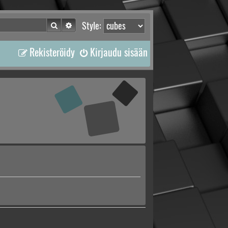
Etsi
Tarkennettu haku
Style:
Rekisteröidy
Kirjaudu sisään