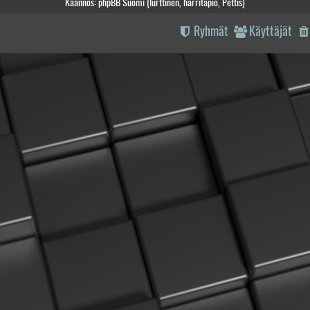
Käännös: phpBB Suomi (lurttinen, harritapio, Pettis)
Ryhmät
Käyttäjät