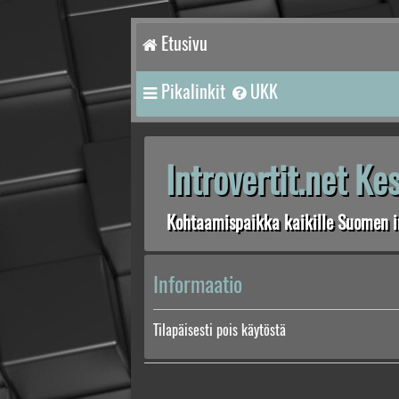
Etusivu
Pikalinkit
UKK
Introvertit.net K
Kohtaamispaikka kaikille Suomen in
Informaatio
Tilapäisesti pois käytöstä