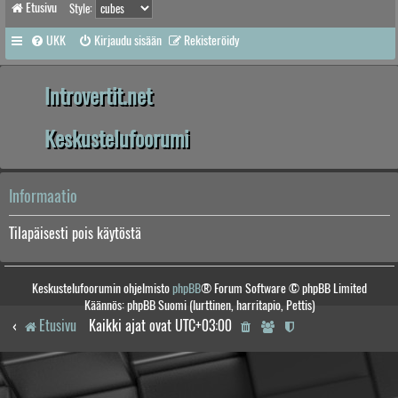
Etusivu
Style:
UKK
Kirjaudu sisään
Rekisteröidy
Introvertit.net
Keskustelufoorumi
Informaatio
Tilapäisesti pois käytöstä
Keskustelufoorumin ohjelmisto
phpBB
® Forum Software © phpBB Limited
Käännös: phpBB Suomi (lurttinen, harritapio, Pettis)
Etusivu
Kaikki ajat ovat
UTC+03:00