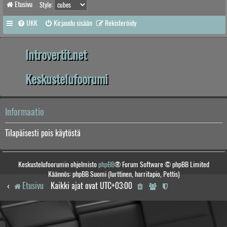
Etusivu
Style:
UKK
Kirjaudu sisään
Rekisteröidy
Introvertit.net
Keskustelufoorumi
Informaatio
Tilapäisesti pois käytöstä
Keskustelufoorumin ohjelmisto
phpBB
® Forum Software © phpBB Limited
Käännös: phpBB Suomi (lurttinen, harritapio, Pettis)
Etusivu
Kaikki ajat ovat
UTC+03:00