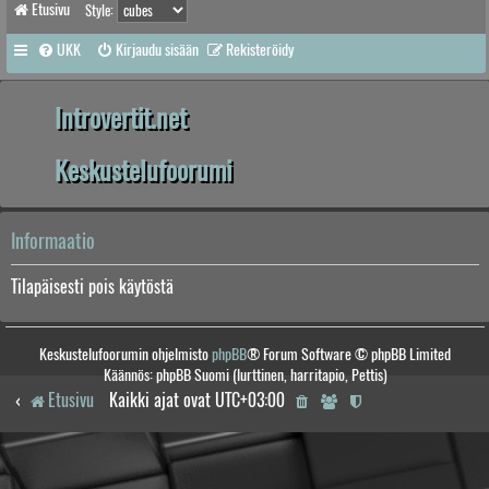
Etusivu
Style:
UKK
Kirjaudu sisään
Rekisteröidy
Introvertit.net
Keskustelufoorumi
Informaatio
Tilapäisesti pois käytöstä
Keskustelufoorumin ohjelmisto
phpBB
® Forum Software © phpBB Limited
Käännös: phpBB Suomi (lurttinen, harritapio, Pettis)
Etusivu
Kaikki ajat ovat
UTC+03:00