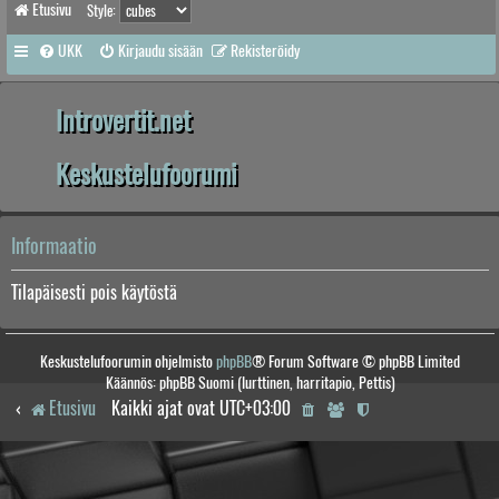
Etusivu
Style:
UKK
Kirjaudu sisään
Rekisteröidy
Introvertit.net
Keskustelufoorumi
Informaatio
Tilapäisesti pois käytöstä
Keskustelufoorumin ohjelmisto
phpBB
® Forum Software © phpBB Limited
Käännös: phpBB Suomi (lurttinen, harritapio, Pettis)
Etusivu
Kaikki ajat ovat
UTC+03:00