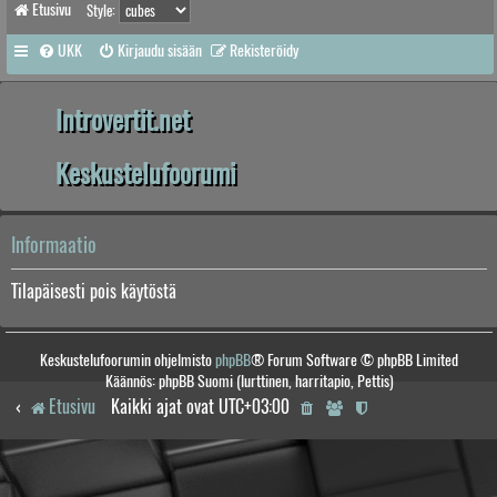
Etusivu
Style:
UKK
Kirjaudu sisään
Rekisteröidy
Introvertit.net
Keskustelufoorumi
Informaatio
Tilapäisesti pois käytöstä
Keskustelufoorumin ohjelmisto
phpBB
® Forum Software © phpBB Limited
Käännös: phpBB Suomi (lurttinen, harritapio, Pettis)
Etusivu
Kaikki ajat ovat
UTC+03:00