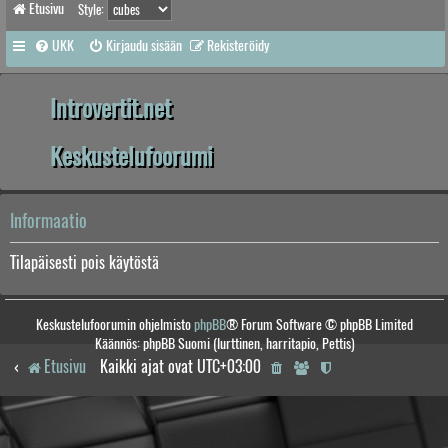
Etusivu
Style:
UKK
Kirjaudu sisään
Rekisteröidy
Introvertit.net
Keskustelufoorumi
Informaatio
Tilapäisesti pois käytöstä
Keskustelufoorumin ohjelmisto
phpBB
® Forum Software © phpBB Limited
Käännös: phpBB Suomi (lurttinen, harritapio, Pettis)
Etusivu
Kaikki ajat ovat
UTC+03:00