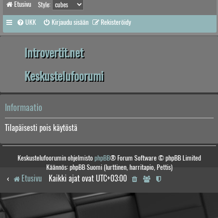
Etusivu
Style:
UKK
Kirjaudu sisään
Rekisteröidy
Introvertit.net
Keskustelufoorumi
Informaatio
Tilapäisesti pois käytöstä
Keskustelufoorumin ohjelmisto
phpBB
® Forum Software © phpBB Limited
Käännös: phpBB Suomi (lurttinen, harritapio, Pettis)
Etusivu
Kaikki ajat ovat
UTC+03:00