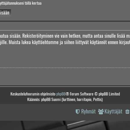
yttäjätunnukseni tällä kertaa
jautua sisään. Rekisteröityminen vie vain hetken, mutta antaa sinulle lisää m
täjille. Muista lukea käyttöehtomme ja siihen liittyvät käytännöt ennen kirj
Keskustelufoorumin ohjelmisto
phpBB
® Forum Software © phpBB Limited
Käännös: phpBB Suomi (lurttinen, harritapio, Pettis)
Ryhmät
Käyttäjät