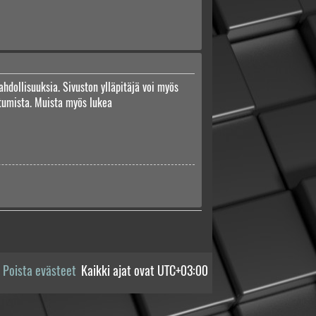
ahdollisuuksia. Sivuston ylläpitäjä voi myös
autumista. Muista myös lukea
Poista evästeet
Kaikki ajat ovat
UTC+03:00