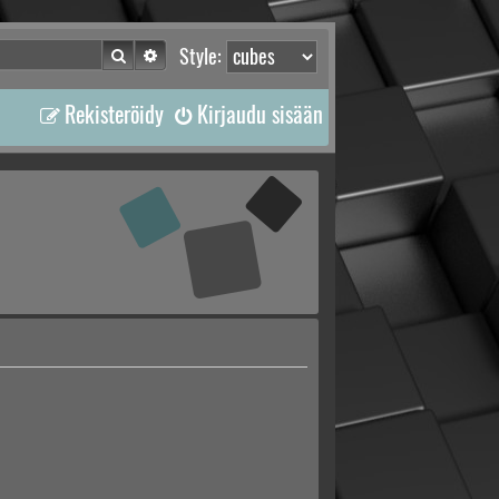
Etsi
Tarkennettu haku
Style:
Rekisteröidy
Kirjaudu sisään