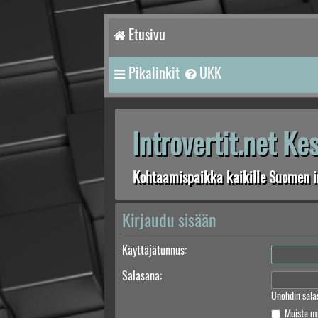
Etusivu
Pikalinkit
UKK
Introvertit.net K
Kohtaamispaikka kaikille Suomen in
Kirjaudu sisään
Käyttäjätunnus:
Salasana:
Unohdin sala
Muista m