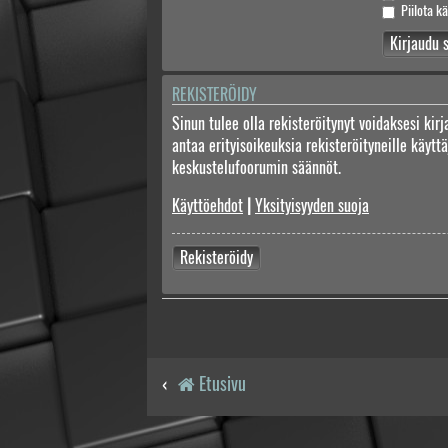
Piilota kä
REKISTERÖIDY
Sinun tulee olla rekisteröitynyt voidaksesi kir
antaa erityisoikeuksia rekisteröityneille käyt
keskustelufoorumin säännöt.
Käyttöehdot
|
Yksityisyyden suoja
Rekisteröidy
Etusivu