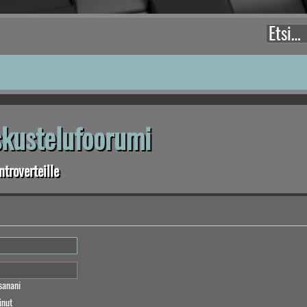
eskustelufoorumi
troverteille
sanani
inut