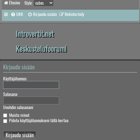
Etusivu
Style:
UKK
Kirjaudu sisään
Rekisteröidy
Introvertit.net
Keskustelufoorumi
Kirjaudu sisään
Käyttäjätunnus:
Salasana:
Unohdin salasanani
Muista minut
Piilota käyttäjätunnukseni tällä kertaa