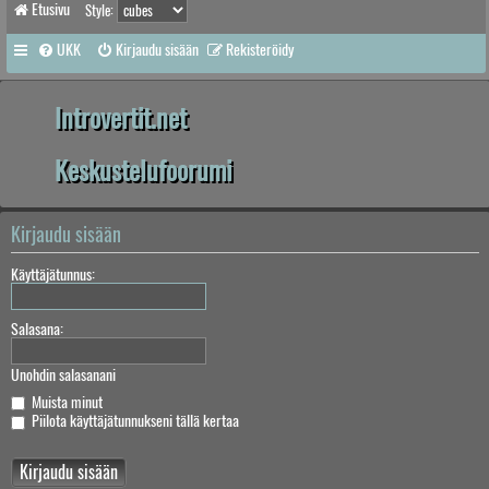
Etusivu
Style:
UKK
Kirjaudu sisään
Rekisteröidy
Introvertit.net
Keskustelufoorumi
Kirjaudu sisään
Käyttäjätunnus:
Salasana:
Unohdin salasanani
Muista minut
Piilota käyttäjätunnukseni tällä kertaa