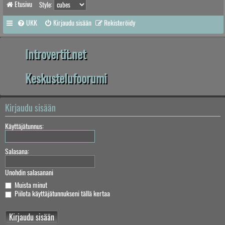
Etusivu
Style:
UKK
Kirjaudu sisään
Rekisteröidy
Introvertit.net
Keskustelufoorumi
Kirjaudu sisään
Käyttäjätunnus:
Salasana:
Unohdin salasanani
Muista minut
Piilota käyttäjätunnukseni tällä kertaa