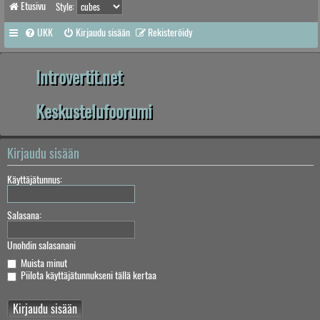
Etusivu
Style:
UKK
Kirjaudu sisään
Rekisteröidy
Introvertit.net
Keskustelufoorumi
Kirjaudu sisään
Käyttäjätunnus:
Salasana:
Unohdin salasanani
Muista minut
Piilota käyttäjätunnukseni tällä kertaa