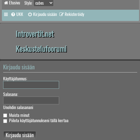
Etusivu
Style:
UKK
Kirjaudu sisään
Rekisteröidy
Introvertit.net
Keskustelufoorumi
Kirjaudu sisään
Käyttäjätunnus:
Salasana:
Unohdin salasanani
Muista minut
Piilota käyttäjätunnukseni tällä kertaa