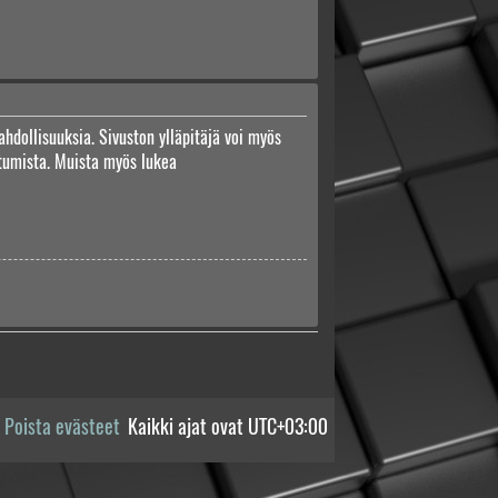
ahdollisuuksia. Sivuston ylläpitäjä voi myös
autumista. Muista myös lukea
Poista evästeet
Kaikki ajat ovat
UTC+03:00