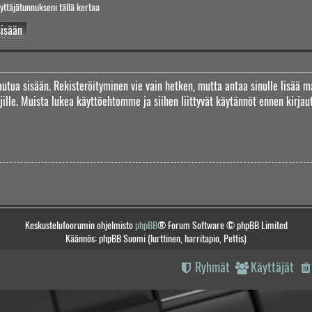
yttäjätunnukseni tällä kertaa
jautua sisään. Rekisteröityminen vie vain hetken, mutta antaa sinulle lisää m
täjille. Muista lukea käyttöehtomme ja siihen liittyvät käytännöt ennen kirj
Keskustelufoorumin ohjelmisto
phpBB
® Forum Software © phpBB Limited
Käännös: phpBB Suomi (lurttinen, harritapio, Pettis)
Ryhmät
Käyttäjät