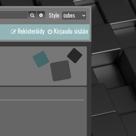
Etsi
Tarkennettu haku
Style:
Rekisteröidy
Kirjaudu sisään