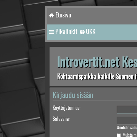
Etusivu
Pikalinkit
UKK
Introvertit.net K
Kohtaamispaikka kaikille Suomen in
Kirjaudu sisään
Käyttäjätunnus:
Salasana:
Unohdin sala
Muista m