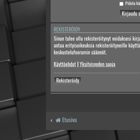
Piilota kä
REKISTERÖIDY
Sinun tulee olla rekisteröitynyt voidaksesi kir
antaa erityisoikeuksia rekisteröityneille käyt
keskustelufoorumin säännöt.
Käyttöehdot
|
Yksityisyyden suoja
Rekisteröidy
Etusivu