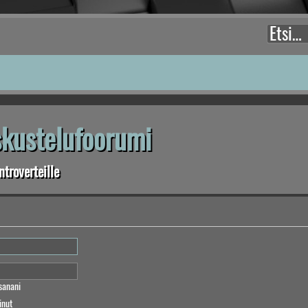
eskustelufoorumi
troverteille
sanani
inut