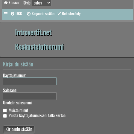
Etusivu
Style:
UKK
Kirjaudu sisään
Rekisteröidy
Introvertit.net
Keskustelufoorumi
Kirjaudu sisään
Käyttäjätunnus:
Salasana:
Unohdin salasanani
Muista minut
Piilota käyttäjätunnukseni tällä kertaa