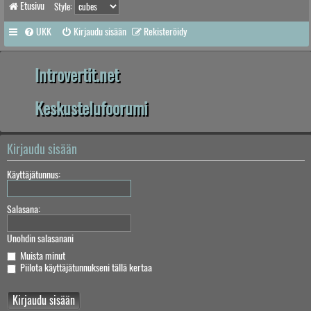
Etusivu
Style:
UKK
Kirjaudu sisään
Rekisteröidy
Introvertit.net
Keskustelufoorumi
Kirjaudu sisään
Käyttäjätunnus:
Salasana:
Unohdin salasanani
Muista minut
Piilota käyttäjätunnukseni tällä kertaa