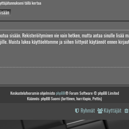
yttäjätunnukseni tällä kertaa
jautua sisään. Rekisteröityminen vie vain hetken, mutta antaa sinulle lisää m
täjille. Muista lukea käyttöehtomme ja siihen liittyvät käytännöt ennen kirj
Keskustelufoorumin ohjelmisto
phpBB
® Forum Software © phpBB Limited
Käännös: phpBB Suomi (lurttinen, harritapio, Pettis)
Ryhmät
Käyttäjät