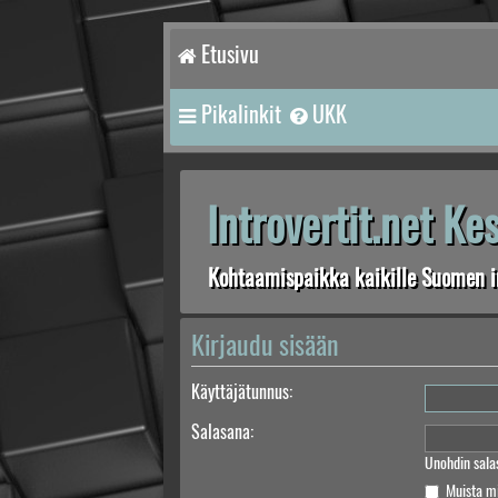
Etusivu
Pikalinkit
UKK
Introvertit.net K
Kohtaamispaikka kaikille Suomen in
Kirjaudu sisään
Käyttäjätunnus:
Salasana:
Unohdin sala
Muista m