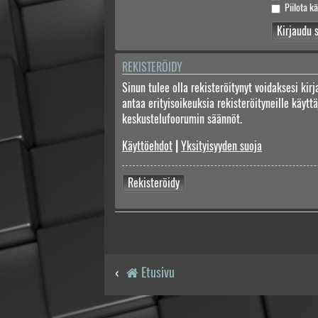
Piilota kä
REKISTERÖIDY
Sinun tulee olla rekisteröitynyt voidaksesi kir
antaa erityisoikeuksia rekisteröityneille käyt
keskustelufoorumin säännöt.
Käyttöehdot
|
Yksityisyyden suoja
Rekisteröidy
Etusivu