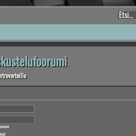
eskustelufoorumi
troverteille
sanani
inut