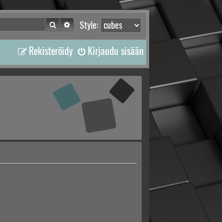
Etsi
Tarkennettu haku
Style:
Rekisteröidy
Kirjaudu sisään