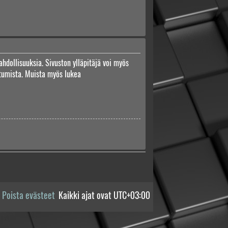
ahdollisuuksia. Sivuston ylläpitäjä voi myös
autumista. Muista myös lukea
Poista evästeet
Kaikki ajat ovat
UTC+03:00