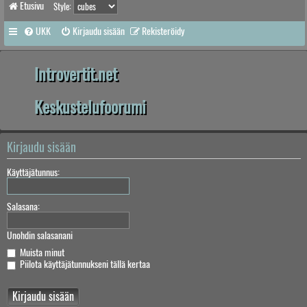
Etusivu
Style:
UKK
Kirjaudu sisään
Rekisteröidy
Introvertit.net
Keskustelufoorumi
Kirjaudu sisään
Käyttäjätunnus:
Salasana:
Unohdin salasanani
Muista minut
Piilota käyttäjätunnukseni tällä kertaa