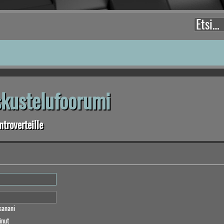
eskustelufoorumi
troverteille
sanani
inut