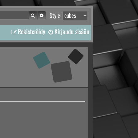
Etsi
Tarkennettu haku
Style:
Rekisteröidy
Kirjaudu sisään