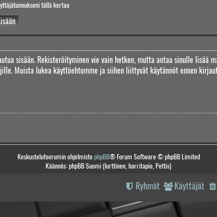
yttäjätunnukseni tällä kertaa
jautua sisään. Rekisteröityminen vie vain hetken, mutta antaa sinulle lisää m
täjille. Muista lukea käyttöehtomme ja siihen liittyvät käytännöt ennen kirj
Keskustelufoorumin ohjelmisto
phpBB
® Forum Software © phpBB Limited
Käännös: phpBB Suomi (lurttinen, harritapio, Pettis)
Ryhmät
Käyttäjät