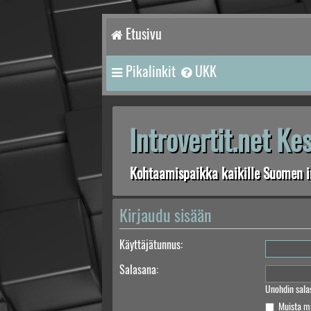
Etusivu
Pikalinkit
UKK
Introvertit.net K
Kohtaamispaikka kaikille Suomen in
Kirjaudu sisään
Käyttäjätunnus:
Salasana:
Unohdin sala
Muista m