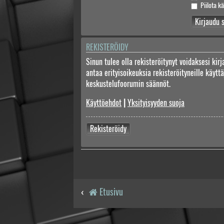
Piilota kä
REKISTERÖIDY
Sinun tulee olla rekisteröitynyt voidaksesi kir
antaa erityisoikeuksia rekisteröityneille käyt
keskustelufoorumin säännöt.
Käyttöehdot
|
Yksityisyyden suoja
Rekisteröidy
Etusivu