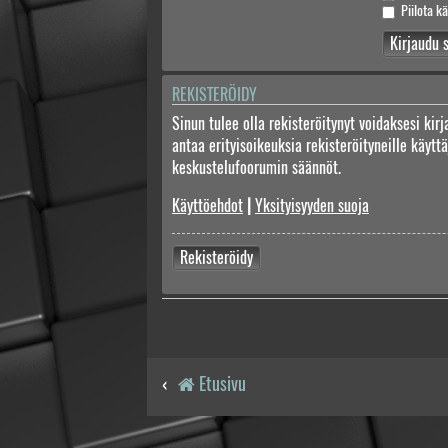
Piilota kä
REKISTERÖIDY
Sinun tulee olla rekisteröitynyt voidaksesi kir
antaa erityisoikeuksia rekisteröityneille käyt
keskustelufoorumin säännöt.
Käyttöehdot
|
Yksityisyyden suoja
Rekisteröidy
Etusivu