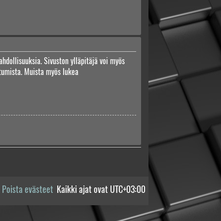
ahdollisuuksia. Sivuston ylläpitäjä voi myös
autumista. Muista myös lukea
Poista evästeet
Kaikki ajat ovat
UTC+03:00