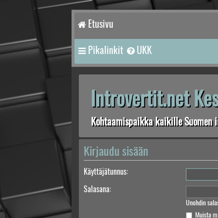
Etusivu
Pikalinkit
UKK
Introvertit.net K
Kohtaamispaikka kaikille Suomen in
Kirjaudu sisään
Käyttäjätunnus:
Salasana:
Unohdin sala
Muista m