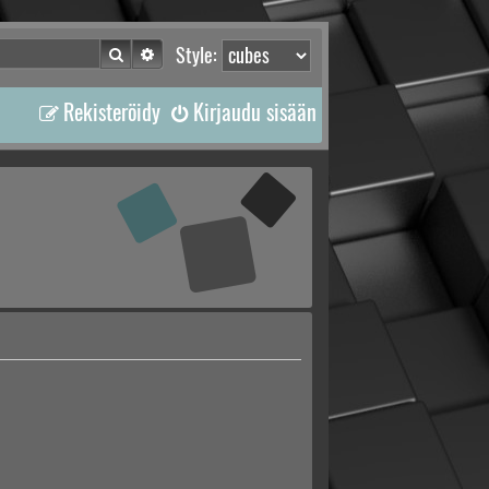
Etsi
Tarkennettu haku
Style:
Rekisteröidy
Kirjaudu sisään