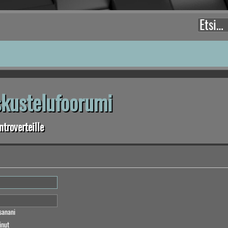
eskustelufoorumi
troverteille
sanani
inut