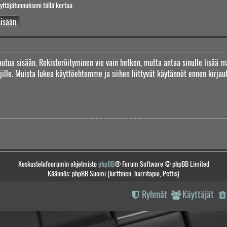
yttäjätunnukseni tällä kertaa
jautua sisään. Rekisteröityminen vie vain hetken, mutta antaa sinulle lisää m
täjille. Muista lukea käyttöehtomme ja siihen liittyvät käytännöt ennen kirj
Keskustelufoorumin ohjelmisto
phpBB
® Forum Software © phpBB Limited
Käännös: phpBB Suomi (lurttinen, harritapio, Pettis)
Ryhmät
Käyttäjät