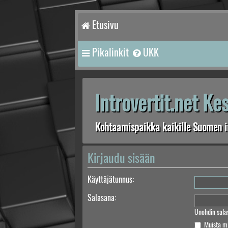
Etusivu
Pikalinkit
UKK
Introvertit.net K
Kohtaamispaikka kaikille Suomen in
Kirjaudu sisään
Käyttäjätunnus:
Salasana:
Unohdin sala
Muista m