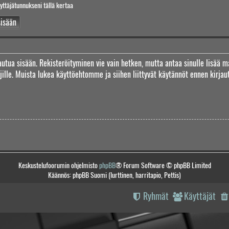
yttäjätunnukseni tällä kertaa
jautua sisään. Rekisteröityminen vie vain hetken, mutta antaa sinulle lisää m
täjille. Muista lukea käyttöehtomme ja siihen liittyvät käytännöt ennen kirj
Keskustelufoorumin ohjelmisto
phpBB
® Forum Software © phpBB Limited
Käännös: phpBB Suomi (lurttinen, harritapio, Pettis)
Ryhmät
Käyttäjät