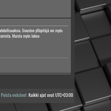
ahdollisuuksia. Sivuston ylläpitäjä voi myös
autumista. Muista myös lukea
Poista evästeet
Kaikki ajat ovat
UTC+03:00