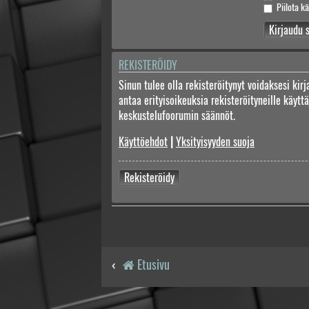
Piilota kä
REKISTERÖIDY
Sinun tulee olla rekisteröitynyt voidaksesi kir
antaa erityisoikeuksia rekisteröityneille käyt
keskustelufoorumin säännöt.
Käyttöehdot
|
Yksityisyyden suoja
Rekisteröidy
Etusivu