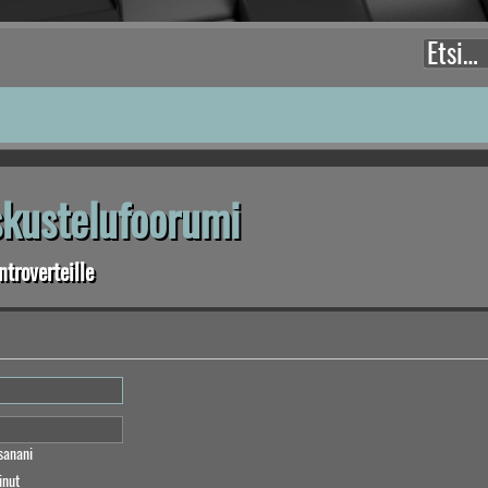
eskustelufoorumi
troverteille
sanani
inut