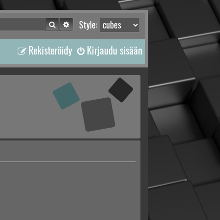
Etsi
Tarkennettu haku
Style:
Rekisteröidy
Kirjaudu sisään