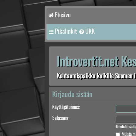
Etusivu
Pikalinkit
UKK
Introvertit.net K
Kohtaamispaikka kaikille Suomen in
Kirjaudu sisään
Käyttäjätunnus:
Salasana:
Unohdin sala
Muista m