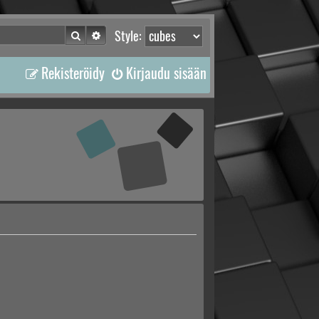
Etsi
Tarkennettu haku
Style:
Rekisteröidy
Kirjaudu sisään