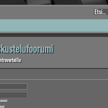
eskustelufoorumi
troverteille
sanani
inut