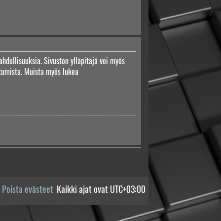
ahdollisuuksia. Sivuston ylläpitäjä voi myös
autumista. Muista myös lukea
Poista evästeet
Kaikki ajat ovat
UTC+03:00