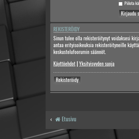
Piilota kä
REKISTERÖIDY
Sinun tulee olla rekisteröitynyt voidaksesi kir
antaa erityisoikeuksia rekisteröityneille käyt
keskustelufoorumin säännöt.
Käyttöehdot
|
Yksityisyyden suoja
Rekisteröidy
Etusivu