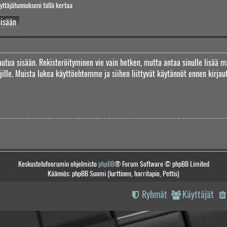
yttäjätunnukseni tällä kertaa
jautua sisään. Rekisteröityminen vie vain hetken, mutta antaa sinulle lisää m
täjille. Muista lukea käyttöehtomme ja siihen liittyvät käytännöt ennen kirj
Keskustelufoorumin ohjelmisto
phpBB
® Forum Software © phpBB Limited
Käännös: phpBB Suomi (lurttinen, harritapio, Pettis)
Ryhmät
Käyttäjät